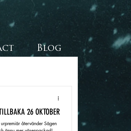
act
Blog
TILLBAKA 26 OKTOBER
ets urpremiär återvänder Sägen
 och ännu mer väsenpackad!