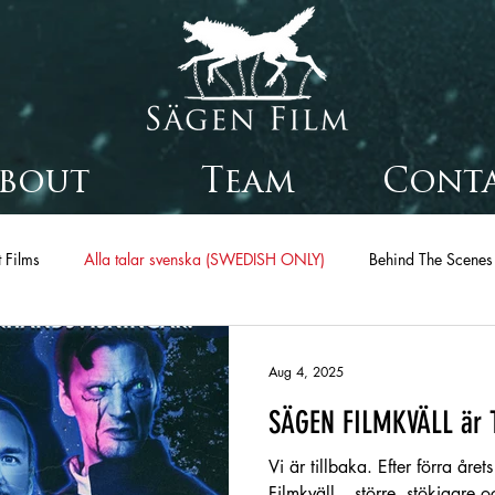
bout
Team
Cont
 Films
Alla talar svenska (SWEDISH ONLY)
Behind The Scenes
Aug 4, 2025
SÄGEN FILMKVÄLL är 
Vi är tillbaka. Efter förra år
Filmkväll – större, stökigare